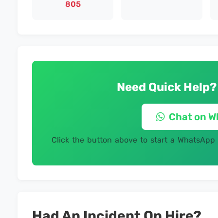
805
Need Quick Help?
Chat on 
Click the button above to start a WhatsApp
Had An Incident On Hire?