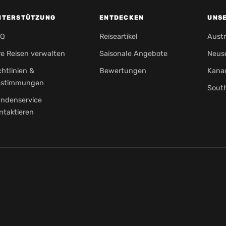
NTERSTÜTZUNG
ENTDECKEN
UNS
AQ
Reiseartikel
Austr
re Reisen verwalten
Saisonale Angebote
Neus
chtlinien &
Bewertungen
Kana
estimmungen
Sout
ndenservice
ntaktieren